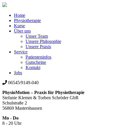
Home
Physiotherapie
Kurse
Über uns
Unser Team
Unsere Philosophie
Unsere Praxis
Service
Patienteninfos
Gutscheine
Kontakt
Jobs
06545/9149-040
PhysioMotion – Praxis für Physiotherapie
Stefanie Klemm & Torben Schröder GbR
Schulstraße 2
56869 Mastershausen
Mo - Do
8 - 20 Uhr