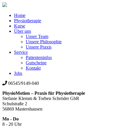
Home
Physiotherapie
Kurse
Über uns
Unser Team
Unsere Philosophie
Unsere Praxis
Service
Patienteninfos
Gutscheine
Kontakt
Jobs
06545/9149-040
PhysioMotion – Praxis für Physiotherapie
Stefanie Klemm & Torben Schröder GbR
Schulstraße 2
56869 Mastershausen
Mo - Do
8 - 20 Uhr