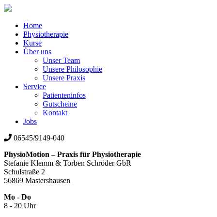
Home
Physiotherapie
Kurse
Über uns
Unser Team
Unsere Philosophie
Unsere Praxis
Service
Patienteninfos
Gutscheine
Kontakt
Jobs
06545/9149-040
PhysioMotion – Praxis für Physiotherapie
Stefanie Klemm & Torben Schröder GbR
Schulstraße 2
56869 Mastershausen
Mo - Do
8 - 20 Uhr